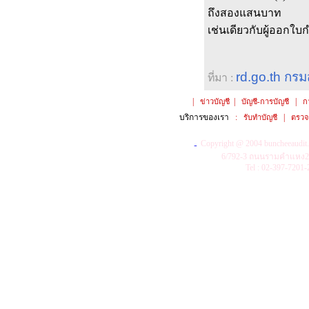
ถึงสองแสนบาท
เช่นเดียวกับผู้ออกใ
rd.go.th
กรม
ที่มา :
|
|
|
ข่าวบัญชี
บัญชี-การบัญชี
ก
บริการของเรา
:
|
รับทำบัญชี
ตรวจ
Copyright @ 2004
buncheeaudit
6/792-3 ถนนรามคำแหง2 
Tel : 02-397-7201-