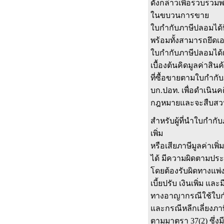
ดังกล่าวเพื่อรวบรวมพ
ในขบวนการขาย
ใบกำกับภาษีปลอมได้ที
พร้อมทั้งสามารถยึด
ใบกำกับภาษีปลอมได้เ
เบื้องต้นคิดมูลค่าสินค
ที่ซื้อขายตามใบกำกั
บก.ปอท. เพื่อดำเนินค
กฎหมายและจะสืบสวนส
สำหรับผู้ที่นำใบกำกั
เพิ่ม
หรือเสียภาษีมูลค่าเพ
ได้ มีความผิดตามปร
โดยต้องรับผิดทางแพ่
เบี้ยปรับ เงินเพิ่ม และ
ทางอาญากรณีใช้ใบกำ
และกรณีหลีกเลี่ยงภา
ตามมาตรา 37(2) ซึ่งม