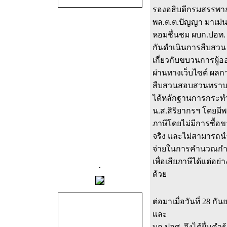
รองอธิบดีกรมสรรพากร
พล.ต.ต.ปัญญา มาเม่น
หอมชื่นชม ผบก.ปอท. แ
กันดำเนินการสืบสวน
เกี่ยวกับขบวนการผู
ผ่านทางเว็บไซต์ ผลก
สืบสวนสอบสวนทราบว่
ได้หลักฐานการกระท
น.ส.สิริยากรฯ โดยมี
ภาษีโดยไม่มีการซื้อข
จริง และไม่สามารถน
จ่ายในการคำนวณกำไ
เพื่อเสียภาษีได้แต่อย
ด้วย
ต่อมาเมื่อวันที่ 28 ก
และ
บก.ปอศ. จึงได้ยื่นคำร