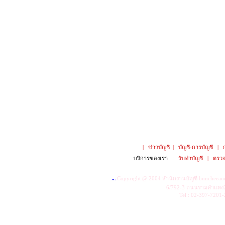
|
ข่าวบัญชี
|
บัญชี-การบัญชี
|
บริการของเรา
:
รับทำบัญชี
|
ตรวจ
Copyright @ 2004
สำนักงานบัญชี buncheeau
6/792-3 ถนนรามคำแหง2
Tel : 02-397-7201-