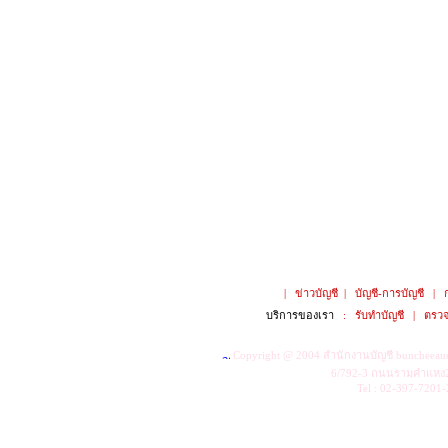
|
ข่าวบัญชี
|
บัญชี-การบัญชี
|
บริการของเรา
:
รับทำบัญชี
|
ตรวจ
Copyright @ 2004
สำนักงานบัญชี buncheeau
6/792-3 ถนนรามคำแหง2
Tel : 02-397-7201-