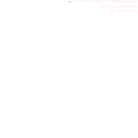
Copyright @ 2004
สำนักงานบัญชี buncheeau
6/792-3 ถนนรามคำแหง2
Tel : 02-397-7201-