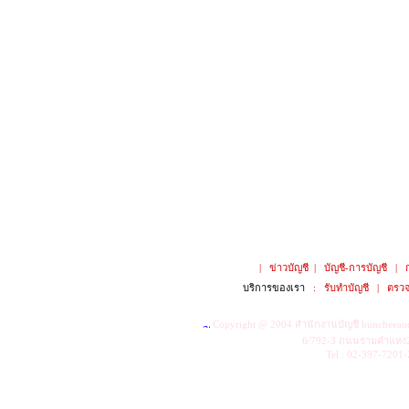
|
ข่าวบัญชี
|
บัญชี-การบัญชี
|
บริการของเรา
:
รับทำบัญชี
|
ตรวจ
Copyright @ 2004
สำนักงานบัญชี buncheeau
6/792-3 ถนนรามคำแหง2
Tel : 02-397-7201-