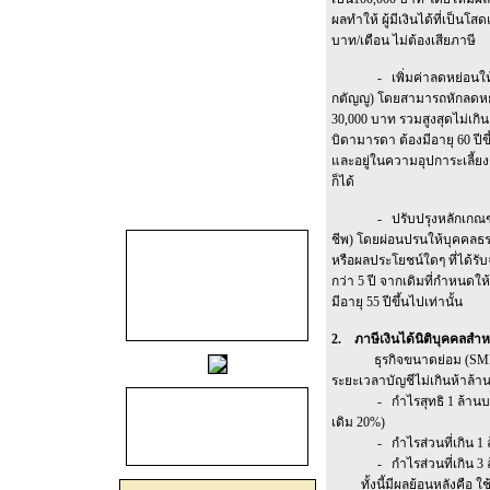
ผลทำให้ ผู้มีเงินได้ที่เป็นโ
บาท/เดือน ไม่ต้องเสียภาษี
- เพิ่มค่าลดหย่อนให้บุตร
กตัญญู) โดยสามารถหักลดหย่
30,000 บาท รวมสูงสุดไม่เกิ
บิดามารดา ต้องมีอายุ 60 ปีขึ
และอยู่ในความอุปการะเลี้ยงดู
ก็ได้
- ปรับปรุงหลักเกณฑ์การ
ชีพ) โดยผ่อนปรนให้บุคคลธรร
หรือผลประโยชน์ใดๆ ที่ได้รั
กว่า 5 ปี จากเดิมที่กำหนดใ
มีอายุ 55 ปีขึ้นไปเท่านั้น
2. ภาษีเงินได้นิติบุคคลสำห
ธุรกิจขนาดย่อม (SME) ที
ระยะเวลาบัญชีไม่เกินห้าล้า
- กำไรสุทธิ 1 ล้านบาทแ
เดิม 20%)
- กำไรส่วนที่เกิน 1 ล้าน
- กำไรส่วนที่เกิน 3 ล้าน
ทั้งนี้มีผลย้อนหลังคือ ใช้