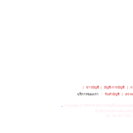
|
|
|
ข่าวบัญชี
บัญชี-การบัญชี
ก
บริการของเรา
:
|
รับทำบัญชี
ตรวจ
Copyright @ 2004
สำนักงานบัญชี buncheeaudi
6/792-3 ถนนรามคำแหง2 
Tel : 02-397-7201-