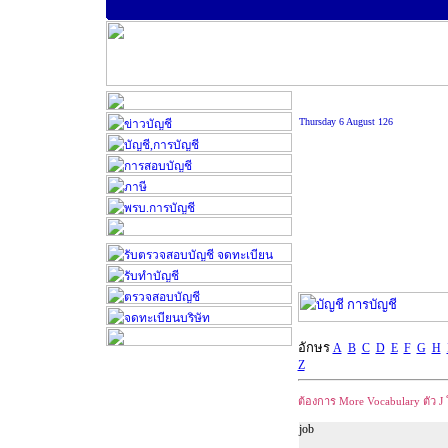
Thursday 6 August 126
อักษร
A
B
C
D
E
F
G
H
Z
ต้องการ
More Vocabulary
ตัว
J
job