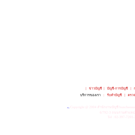
|
ข่าวบัญชี
|
บัญชี-การบัญชี
|
บริการของเรา
:
รับทำบัญชี
|
ตรวจ
Copyright @ 2004
สำนักงานบัญชี buncheeau
6/792-3 ถนนรามคำแหง2
Tel : 02-397-7201-